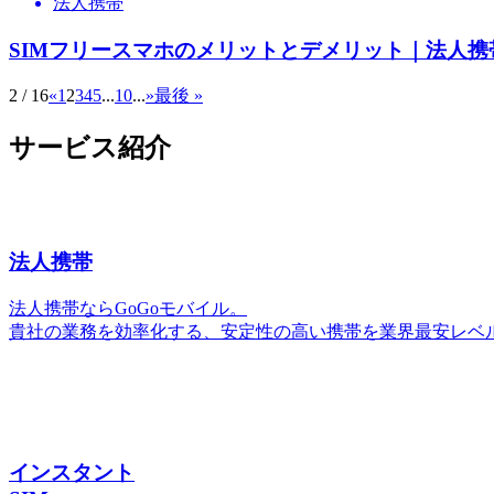
法人携帯
SIMフリースマホのメリットとデメリット｜法人携
2 / 16
«
1
2
3
4
5
...
10
...
»
最後 »
サービス紹介
法人携帯
法人携帯ならGoGoモバイル。
貴社の業務を効率化する、安定性の高い携帯を業界最安レベ
インスタント