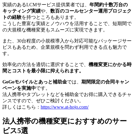
実績のあるLCMサービス提供業者では、
年間約十数万台の
キッティング実績
や、
数百のコールセンター運用プロジェク
トの経験
を持つところもあります。
こうした豊富な実績とノウハウを活用することで、短期間で
の大規模な機種変更もスムーズに実現できます。
また、30台程度の小規模導入から対応可能なパッケージサー
ビスもあるため、企業規模を問わず利用できる点も魅力で
す。
効率化の方法を適切に選択することで、
機種変更にかかる時
間とコストを最小限に抑えられます。
GoGoモバイルとあっと補助金
では、
期間限定の合同キャン
ペーンを実施中
です。
法人携帯やタブレットなどを補助金でお得に購入できるチャ
ンスですので、ぜひご検討ください。
詳しくはこちら：
https://www.at-hojo.com/
法人携帯の機種変更におすすめのサー
ビス5選