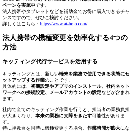
ペーンを実施中
です。
法人携帯やタブレットなどを補助金でお得に購入できるチャ
ンスですので、ぜひご検討ください。
詳しくはこちら：
https://www.at-hojo.com/
法人携帯の機種変更を効率化する4つの
方法
キッティング代行サービスを活用する
キッティングとは、
新しい端末を業務で使用できる状態にセ
ットアップする作業
のことです。
具体的には、
初期設定やアプリのインストール、社内ネット
ワークへの接続設定、メールアカウントの設定
などが含まれ
ます。
社内で全てのキッティング作業を行うと、担当者の業務負担
が大きくなり、
本来の業務に支障をきたす
可能性がありま
す。
特に複数台を同時に機種変更する場合、
作業時間が膨大
にな