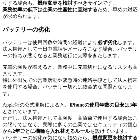
りする場合も、
機種変更を検討すべきサイン
です。
業務効率の低下は企業の生産性に直結する
ため、早めの対応
が求められます。
バッテリーの劣化
バッテリーは使用回数や時間の経過により
必ず劣化
します。
法人携帯として一日中電話やメールをこなす場合、バッテリ
ーの持ちが悪くなると業務遂行に支障をきたします。
充電の頻度が増えると、業務中に充電切れになるリスクも高
まります。
特に外出先での営業活動や緊急時の連絡手段として法人携帯
を使用する場合、バッテリー切れは致命的な問題となりま
す。
Apple社の公式見解によると、
iPhoneの使用年数の目安は3年
とされています。
ただし、法人携帯として高頻度・高負荷で使用する場合はこ
の限りではなく、実際に多くの企業ではセキュリティの観点
から
2年ごとに機種を入れ替えるルール
を設けています。
バッテリーの劣化が気になり始めたら、
機種変更を検討する