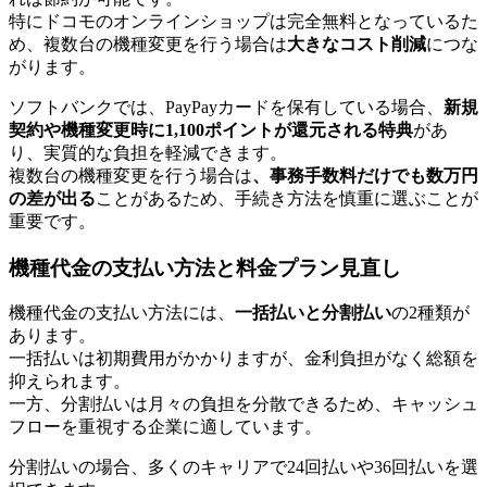
特にドコモのオンラインショップは完全無料となっているた
め、複数台の機種変更を行う場合は
大きなコスト削減
につな
がります。
ソフトバンクでは、PayPayカードを保有している場合、
新規
契約や機種変更時に1,100ポイントが還元される特典
があ
り、実質的な負担を軽減できます。
複数台の機種変更を行う場合は
、事務手数料だけでも数万円
の差が出る
ことがあるため、手続き方法を慎重に選ぶことが
重要です。
機種代金の支払い方法と料金プラン見直し
機種代金の支払い方法には、
一括払いと分割払い
の2種類が
あります。
一括払いは初期費用がかかりますが、金利負担がなく総額を
抑えられます。
一方、分割払いは月々の負担を分散できるため、キャッシュ
フローを重視する企業に適しています。
分割払いの場合、多くのキャリアで24回払いや36回払いを選