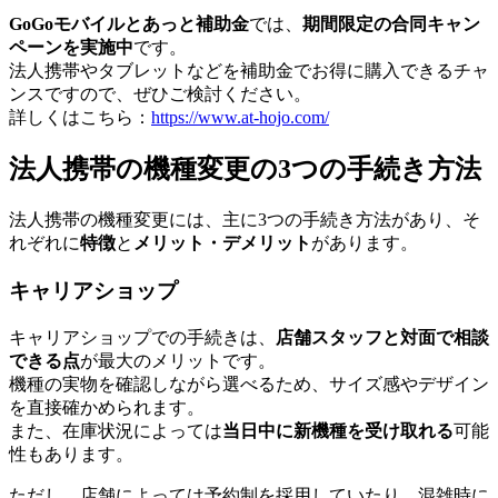
GoGoモバイルとあっと補助金
では、
期間限定の合同キャン
ペーンを実施中
です。
法人携帯やタブレットなどを補助金でお得に購入できるチャ
ンスですので、ぜひご検討ください。
詳しくはこちら：
https://www.at-hojo.com/
法人携帯の機種変更の3つの手続き方法
法人携帯の機種変更には、主に3つの手続き方法があり、そ
れぞれに
特徴
と
メリット・デメリット
があります。
キャリアショップ
キャリアショップでの手続きは、
店舗スタッフと対面で相談
できる点
が最大のメリットです。
機種の実物を確認しながら選べるため、サイズ感やデザイン
を直接確かめられます。
また、在庫状況によっては
当日中に新機種を受け取れる
可能
性もあります。
ただし、店舗によっては予約制を採用していたり、混雑時に