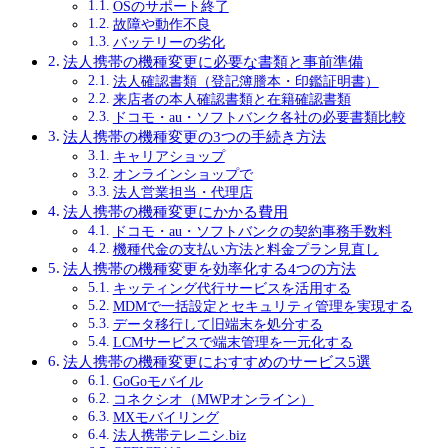
OSのサポート終了
故障や動作不良
バッテリーの劣化
法人携帯の機種変更に必要な書類と事前準備
法人確認書類（登記簿謄本・印鑑証明書）
来店者の本人確認書類と在籍確認書類
ドコモ・au・ソフトバンク各社の必要書類比較
法人携帯の機種変更の3つの手続き方法
キャリアショップ
オンラインショップで
法人営業担当・代理店
法人携帯の機種変更にかかる費用
ドコモ・au・ソフトバンクの契約事務手数料
機種代金の支払い方法と料金プラン見直し
法人携帯の機種変更を効率化する4つの方法
キッティング代行サービスを活用する
MDMで一括設定とセキュリティ管理を実現する
データ移行して旧端末を処分する
LCMサービスで端末管理を一元化する
法人携帯の機種変更におすすめのサービス5選
GoGoモバイル
コネクシオ（MWPオンライン）
MXモバイリング
法人携帯テレニシ.biz