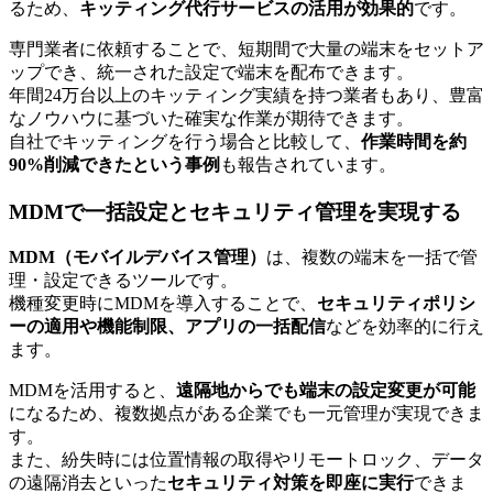
るため、
キッティング代行サービスの活用が効果的
です。
専門業者に依頼することで、短期間で大量の端末をセットア
ップでき、統一された設定で端末を配布できます。
年間24万台以上のキッティング実績を持つ業者もあり、豊富
なノウハウに基づいた確実な作業が期待できます。
自社でキッティングを行う場合と比較して、
作業時間を約
90%削減できたという事例
も報告されています。
MDMで一括設定とセキュリティ管理を実現する
MDM（モバイルデバイス管理）
は、複数の端末を一括で管
理・設定できるツールです。
機種変更時にMDMを導入することで、
セキュリティポリシ
ーの適用や機能制限、アプリの一括配信
などを効率的に行え
ます。
MDMを活用すると、
遠隔地からでも端末の設定変更が可能
になるため、複数拠点がある企業でも一元管理が実現できま
す。
また、紛失時には位置情報の取得やリモートロック、データ
の遠隔消去といった
セキュリティ対策を即座に実行
できま