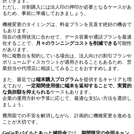
択できます。
ただし、分割購入には法人印の押印が必要となるケースがあ
るため、事前に準備しておきましょう。
機種変更のタイミングは、料金プランを見直す絶好の機会で
もあります。
現在の使用状況に合わせて、データ容量や通話プランを最適
化することで、
月々のランニングコストを削減できる
可能性
があります。
特に複数台を契約している場合は、法人向けの割引プランや
ボリュームディスカウントが適用されることもあるため、営
業担当や代理店に相談してみることをおすすめします。
また、最近では
端末購入プログラム
を提供するキャリアも増
えており、
一定期間使用後に端末を返却することで、実質的
な負担額を抑えられる
ケースもあります。
企業の運用方針や予算に応じて、最適な支払い方法を選択し
ましょう。
費用面での不安を解消しながら、計画的に機種変更を進める
ことが大切です。
GoGoモバイルとあっと補助金
では、
期間限定の合同キャン