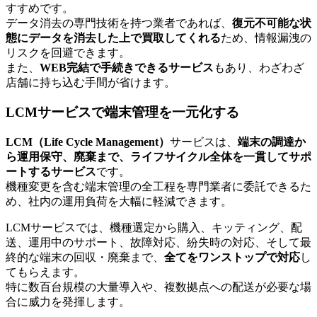
すすめです。
データ消去の専門技術を持つ業者であれば、
復元不可能な状
態にデータを消去した上で買取してくれる
ため、情報漏洩の
リスクを回避できます。
また、
WEB完結で手続きできるサービス
もあり、わざわざ
店舗に持ち込む手間が省けます。
LCMサービスで端末管理を一元化する
LCM（Life Cycle Management）
サービスは、
端末の調達か
ら運用保守、廃棄まで、ライフサイクル全体を一貫してサポ
ートするサービス
です。
機種変更を含む端末管理の全工程を専門業者に委託できるた
め、社内の運用負荷を大幅に軽減できます。
LCMサービスでは、機種選定から購入、キッティング、配
送、運用中のサポート、故障対応、紛失時の対応、そして最
終的な端末の回収・廃棄まで、
全てをワンストップで対応
し
てもらえます。
特に数百台規模の大量導入や、複数拠点への配送が必要な場
合に威力を発揮します。