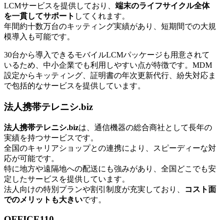
LCMサービスを提供しており、
端末のライフサイクル全体
を一貫してサポート
してくれます。
年間約十数万台のキッティング実績があり、短期間での大規
模導入も可能です。
30台から導入できるモバイルLCMパッケージも用意されて
いるため、中小企業でも利用しやすい点が特徴です。MDM
設定からキッティング、証明書の年次更新代行、紛失対応ま
で包括的なサービスを提供しています。
法人携帯テレニシ.biz
法人携帯テレニシ.biz
は、通信機器の総合商社として長年の
実績を持つサービスです。
全国のキャリアショップとの連携により、スピーディーな対
応が可能です。
特に地方や遠隔地への配送にも強みがあり、全国どこでも安
定したサービスを提供しています。
法人向けの特別プランや割引制度が充実しており、
コスト面
でのメリットも大きい
です。
OFFICE110