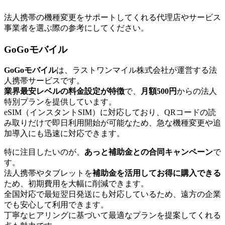
法人携帯の機種変更をサポートしてくれる代理店やサービス
事業者を選ぶ際の参考にしてください。
GoGoモバイル
GoGoモバイル
は、ラストワンマイル株式会社が運営する法
人携帯サービスです。
業界最安レベルの料金設定が特徴
で、
月額500円
からの法人
特別プランを提供しています。
eSIM（インスタントSIM）に対応しており、QRコードの読
み取りだけで即日利用開始が可能なため、急な機種変更や追
加導入にも迅速に対応できます。
特に注目したいのが、
あっと補助金との合同キャンペーン
で
す。
法人携帯やタブレットを
補助金を活用してお得に購入できる
ため、初期費用を大幅に削減できます。
全国対応で最短翌日発送にも対応しているため、遠方の企業
でも安心して利用できます。
丁寧なヒアリングに基づいて最適なプランを提案してくれる