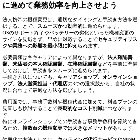
に進めて業務効率を向上させよう
法人携帯の機種変更は、適切なタイミングと手続き方法を選
択することで、
スムーズかつ効率的
に進められます。
OSのサポート終了やバッテリーの劣化といった機種変更の
サインを見逃さず、早めに対応することで
セキュリティリス
クや業務への影響を最小限に抑えられます。
必要書類は各キャリアによって異なりますが、
法人確認書
類、来店者の本人確認書類、在籍確認書類
などを事前に準備
しておけば、手続きをスムーズに進められます。
手続き方法についても、
キャリアショップ、オンラインショ
ップ、法人営業担当・代理店
の3つの選択肢から、自社の状
況に合わせて最適な方法を選びましょう。
費用面では、事務手数料や機種代金に加えて、料金プランの
見直しも検討することで
長期的なコスト削減
につながりま
す。
特にオンラインショップでの手続きは事務手数料を節約でき
るため、
複数台の機種変更では大きなメリット
があります。
効率化の方法としては、
キッティング代行サービス
や
MDM