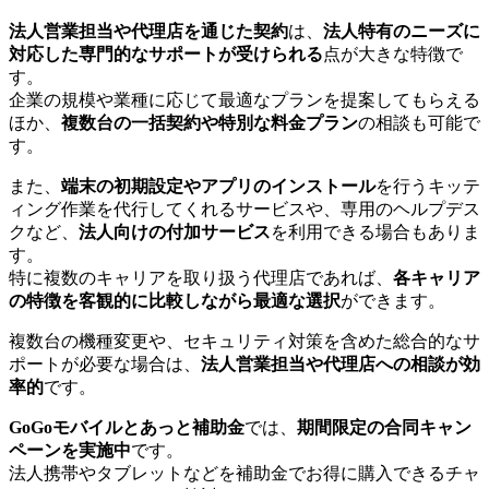
法人営業担当や代理店を通じた契約
は、
法人特有のニーズに
対応した専門的なサポートが受けられる
点が大きな特徴で
す。
企業の規模や業種に応じて最適なプランを提案してもらえる
ほか、
複数台の一括契約や特別な料金プラン
の相談も可能で
す。
また、
端末の初期設定やアプリのインストール
を行うキッテ
ィング作業を代行してくれるサービスや、専用のヘルプデス
クなど、
法人向けの付加サービス
を利用できる場合もありま
す。
特に複数のキャリアを取り扱う代理店であれば、
各キャリア
の特徴を客観的に比較しながら最適な選択
ができます。
複数台の機種変更や、セキュリティ対策を含めた総合的なサ
ポートが必要な場合は、
法人営業担当や代理店への相談が効
率的
です。
GoGoモバイルとあっと補助金
では、
期間限定の合同キャン
ペーンを実施中
です。
法人携帯やタブレットなどを補助金でお得に購入できるチャ