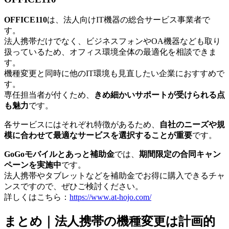
OFFICE110
は、法人向けIT機器の総合サービス事業者で
す。
法人携帯だけでなく、ビジネスフォンやOA機器なども取り
扱っているため、オフィス環境全体の最適化を相談できま
す。
機種変更と同時に他のIT環境も見直したい企業におすすめで
す。
専任担当者が付くため、
きめ細かいサポートが受けられる点
も魅力
です。
各サービスにはそれぞれ特徴があるため、
自社のニーズや規
模に合わせて最適なサービスを選択することが重要
です。
GoGoモバイルとあっと補助金
では、
期間限定の合同キャン
ペーンを実施中
です。
法人携帯やタブレットなどを補助金でお得に購入できるチャ
ンスですので、ぜひご検討ください。
詳しくはこちら：
https://www.at-hojo.com/
まとめ｜法人携帯の機種変更は計画的