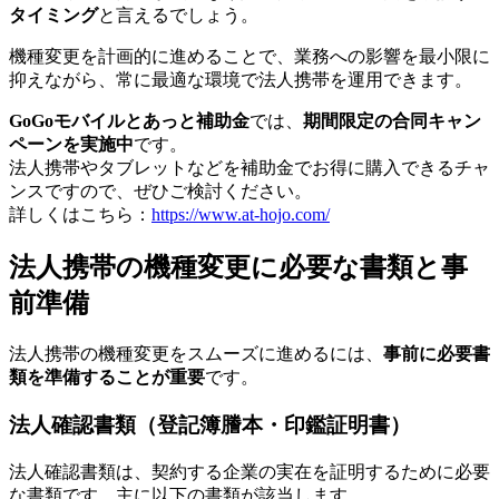
タイミング
と言えるでしょう。
機種変更を計画的に進めることで、業務への影響を最小限に
抑えながら、常に最適な環境で法人携帯を運用できます。
GoGoモバイルとあっと補助金
では、
期間限定の合同キャン
ペーンを実施中
です。
法人携帯やタブレットなどを補助金でお得に購入できるチャ
ンスですので、ぜひご検討ください。
詳しくはこちら：
https://www.at-hojo.com/
法人携帯の機種変更に必要な書類と事
前準備
法人携帯の機種変更をスムーズに進めるには、
事前に必要書
類を準備することが重要
です。
法人確認書類（登記簿謄本・印鑑証明書）
法人確認書類は、契約する企業の実在を証明するために必要
な書類です。主に以下の書類が該当します。