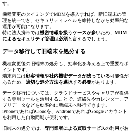
す。
機種変更のタイミングでMDMを導入すれば、新旧端末の管
理を統一でき、セキュリティレベルを維持しながら効率的な
運用が可能になります。
特に法人携帯では
機密情報を扱うケースが多い
ため、
MDM
によるセキュリティ管理は必須
と言えるでしょう。
データ移行して旧端末を処分する
機種変更後の旧端末の処分も、効率化を考える上で重要なポ
イントです。
端末内には
顧客情報や社内機密データが残っている
可能性が
あるため、
適切な処分方法を選択する必要
があります。
データ移行については、クラウドサービスやキャリアが提供
する専用ツールを活用することで、連絡先やカレンダー、ア
プリデータなどを効率的に新端末へ移行できます。
iPhoneであればiCloudを、AndroidであればGoogleアカウント
を利用した自動同期が便利です。
旧端末の処分では、
専門業者による買取サービス
の利用がお