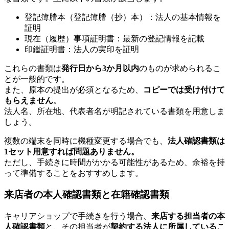
登記簿謄本（登記簿謄（抄）本）：法人の基本情報を
証明
現在（履歴）事項証明書：最新の登記情報を記載
印鑑証明書：法人の実印を証明
これらの書類は
発行日から3か月以内
のものが求められるこ
とが一般的です。
また、原本の提出が必須となるため、
コピーでは受け付けて
もらえません
。
法人名、所在地、代表者名が明記されている書類を用意しま
しょう。
複数の端末を同時に機種変更する場合でも、
法人確認書類は
1セット用意すれば問題ありません。
ただし、手続きに時間がかかる可能性があるため、余裕を持
って準備することをおすすめします。
来店者の本人確認書類と在籍確認書類
キャリアショップで手続きを行う場合、
来店する担当者の本
人確認書類
と、その担当者が
契約する法人に所属しているこ