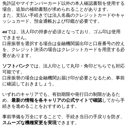
免許証やマイナンバーカード以外の本人確認書類を使用する
場合、追加の補助書類が求められることがあります。
また、支払い手続きでは法人名義のクレジットカードやキャ
ッシュカード、預金通帳および印鑑が必要です。
au
では、法人印の持参が必須となっており、ゴム印は使用
できません。
口座振替を選択する場合は金融機関届出印と口座番号の控え
を、クレジット決済の場合はクレジットカードを用意する必
要があります。
ソフトバンク
では、法人印として丸印・角印どちらでも対応
可能です。
口座振替の場合は金融機関お届け印が必要となるため、事前
に確認しておきましょう。
いずれのキャリアでも、有効期限や発行日の制限があるた
め、
最新の情報を各キャリアの公式サイトで確認
してから手
続きを進めることをおすすめします。
事前準備を万全にすることで、手続き当日の手戻りを防ぎ、
スムーズな機種変更を実現
できます。