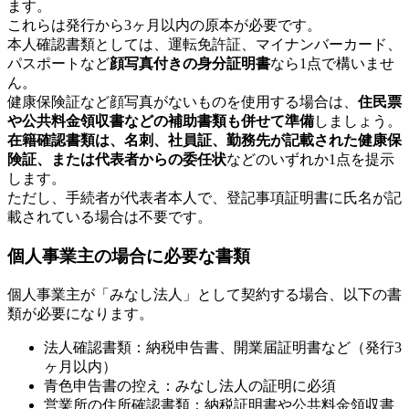
ます。
これらは発行から3ヶ月以内の原本が必要です。
本人確認書類としては、運転免許証、マイナンバーカード、
パスポートなど
顔写真付きの身分証明書
なら1点で構いませ
ん。
健康保険証など顔写真がないものを使用する場合は、
住民票
や公共料金領収書などの補助書類も併せて準備
しましょう。
在籍確認書類は、名刺、社員証、勤務先が記載された健康保
険証、または代表者からの委任状
などのいずれか1点を提示
します。
ただし、手続者が代表者本人で、登記事項証明書に氏名が記
載されている場合は不要です。
個人事業主の場合に必要な書類
個人事業主が「みなし法人」として契約する場合、以下の書
類が必要になります。
法人確認書類：納税申告書、開業届証明書など（発行3
ヶ月以内）
青色申告書の控え：みなし法人の証明に必須
営業所の住所確認書類：納税証明書や公共料金領収書