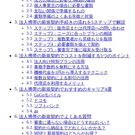
法人の場合に必要な3種類の書類
個人事業主の場合に必要な書類
支払い関係で準備するもの
書類準備のよくある失敗と対策
法人携帯の新規契約手続きの流れを5ステップで解説
ステップ1：販売店または代理店への問い合わせ
ステップ2：ニーズに合ったプランの相談
ステップ3：複数業者から見積もりを取得
ステップ4：必要書類を揃えて契約
ステップ5：審査完了後に端末を受け取る
法人携帯の新規契約でコストを削減する5つのポイント
法人向け特別プランの活用
事務手数料を無料にする方法
機種代金を1円から導入するテクニック
複数台契約による割引の活用
代理店を利用するメリット
法人携帯の新規契約でおすすめのキャリア4選
GoGoモバイル
ドコモ
ソフトバンク
au
法人携帯の新規契約でよくある質問
審査に通らない場合はどうすればいい？
契約から納品までどれくらいかかる？
MNPと新規契約はどちらがお得？