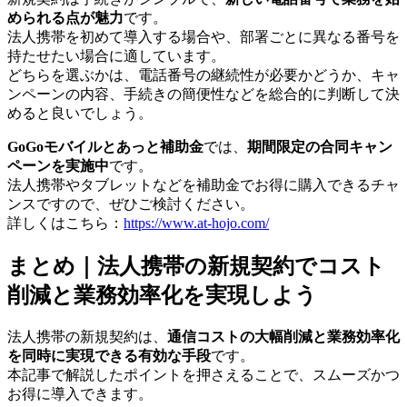
められる点が魅力
です。
法人携帯を初めて導入する場合や、部署ごとに異なる番号を
持たせたい場合に適しています。
どちらを選ぶかは、電話番号の継続性が必要かどうか、キャ
ンペーンの内容、手続きの簡便性などを総合的に判断して決
めると良いでしょう。
GoGoモバイルとあっと補助金
では、
期間限定の合同キャン
ペーンを実施中
です。
法人携帯やタブレットなどを補助金でお得に購入できるチャ
ンスですので、ぜひご検討ください。
詳しくはこちら：
https://www.at-hojo.com/
まとめ｜法人携帯の新規契約でコスト
削減と業務効率化を実現しよう
法人携帯の新規契約は、
通信コストの大幅削減と業務効率化
を同時に実現できる有効な手段
です。
本記事で解説したポイントを押さえることで、スムーズかつ
お得に導入できます。