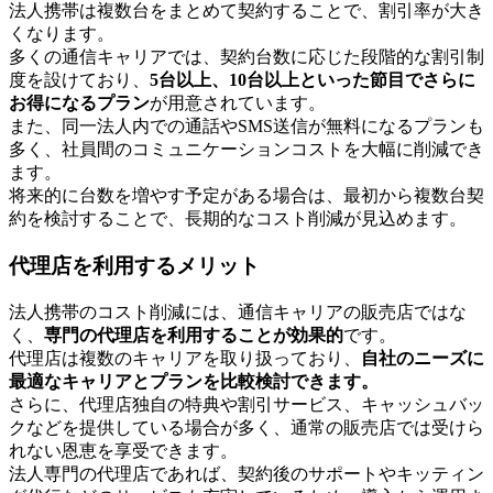
法人携帯は複数台をまとめて契約することで、割引率が大き
くなります。
多くの通信キャリアでは、契約台数に応じた段階的な割引制
度を設けており、
5台以上、10台以上といった節目でさらに
お得になるプラン
が用意されています。
また、同一法人内での通話やSMS送信が無料になるプランも
多く、社員間のコミュニケーションコストを大幅に削減でき
ます。
将来的に台数を増やす予定がある場合は、最初から複数台契
約を検討することで、長期的なコスト削減が見込めます。
代理店を利用するメリット
法人携帯のコスト削減には、通信キャリアの販売店ではな
く、
専門の代理店を利用することが効果的
です。
代理店は複数のキャリアを取り扱っており、
自社のニーズに
最適なキャリアとプランを比較検討できます。
さらに、代理店独自の特典や割引サービス、キャッシュバッ
クなどを提供している場合が多く、通常の販売店では受けら
れない恩恵を享受できます。
法人専門の代理店であれば、契約後のサポートやキッティン