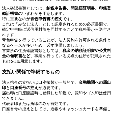
法人確認書類としては、
納税申告書、開業届証明書、印鑑登
録証明書
のいずれかを用意します。
特に重要なのが
青色申告書の控え
です。
これは「みなし法人」として認定されるための必須書類で、
確定申告時に返信用封筒を同封することで税務署から送付さ
れます。
青色申告を行っていることが、法人契約を許可される条件と
なるケースが多いため、必ず準備しましょう。
営業所の住所確認書類としては、
税金の納税証明書や公共料
金の領収書など
、事業を行っている拠点の住所が記載された
ものを1点用意します。
支払い関係で準備するもの
法人携帯の支払いは口座振替が一般的で、
金融機関への届出
印と口座番号の控え
が必要です。
届出印は口座開設時に登録した印鑑で、認印やゴム印は使用
できません。
代表者印または角印のみが有効です。
口座番号の控えとしては、通帳やキャッシュカードを準備し