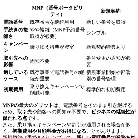
MNP（番号ポータビリ
新規契約
ティ）
電話番号
既存番号を継続利用
新しい番号を取得
手続きの複
やや複雑（MNP予約番号
シンプル
雑さ
取得が必要）
キャンペー
乗り換え特典が豊富
新規契約特典あり
ン
取引先への
番号変更の通知が必
周知不要
影響
要
適している
既存事業で電話番号の継
新規事業開始や部署
ケース
続が重要
別の番号管理
乗り換えキャンペーンで
初期費用
標準的な初期費用
削減可能
MNPの最大のメリット
は、電話番号をそのまま引き継げる
ため、取引先や顧客への周知が不要で、
ビジネスの継続性が
保たれる点
です。
また、乗り換えキャンペーンや割引が適用される場合が多
く、
初期費用や月額料金がお得になる
ことがあります。
新規契約は手続きがシンプルで、
新しい電話番号で業務を始