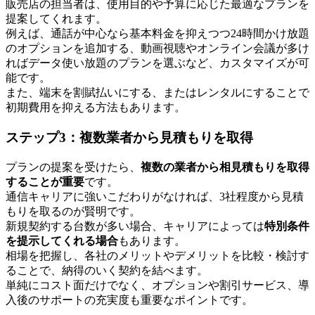
販売店の担当者は、使用目的や予算に応じた最適なプランを
提案してくれます。
例えば、通話が中心なら基本料金を抑えつつ24時間かけ放題
のオプションを追加する、動画視聴やオンライン会議が多け
ればデータ使い放題のプランを選ぶなど、カスタマイズが可
能です。
また、端末を割賦払いにする、またはレンタルにすることで
初期費用を抑える方法もあります。
ステップ3：複数業者から見積もりを取得
プランの提案を受けたら、
複数の業者から相見積もりを取得
することが重要
です。
通信キャリアに強いこだわりがなければ、3社程度から見積
もりを取るのが賢明です。
新規契約する台数が多い場合、キャリアによっては
特別条件
を提示してくれる場合
もあります。
相場を把握し、各社のメリットやデメリットを比較・検討す
ることで、納得のいく契約を結べます。
単純にコスト面だけでなく、オプションや割引サービス、導
入後のサポートの充実度も重要なポイントです。