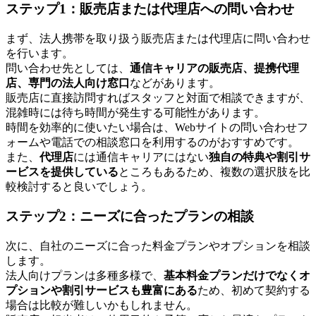
ステップ1：販売店または代理店への問い合わせ
まず、法人携帯を取り扱う販売店または代理店に問い合わせ
を行います。
問い合わせ先としては、
通信キャリアの販売店、提携代理
店、専門の法人向け窓口
などがあります。
販売店に直接訪問すればスタッフと対面で相談できますが、
混雑時には待ち時間が発生する可能性があります。
時間を効率的に使いたい場合は、Webサイトの問い合わせフ
ォームや電話での相談窓口を利用するのがおすすめです。
また、
代理店
には通信キャリアにはない
独自の特典や割引サ
ービスを提供している
ところもあるため、複数の選択肢を比
較検討すると良いでしょう。
ステップ2：ニーズに合ったプランの相談
次に、自社のニーズに合った料金プランやオプションを相談
します。
法人向けプランは多種多様で、
基本料金プランだけでなくオ
プションや割引サービスも豊富にある
ため、初めて契約する
場合は比較が難しいかもしれません。