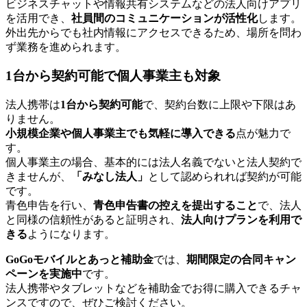
ビジネスチャットや情報共有システムなどの法人向けアプリ
を活用でき、
社員間のコミュニケーションが活性化
します。
外出先からでも社内情報にアクセスできるため、場所を問わ
ず業務を進められます。
1台から契約可能で個人事業主も対象
法人携帯は
1台から契約可能
で、契約台数に上限や下限はあ
りません。
小規模企業や個人事業主でも気軽に導入できる
点が魅力で
す。
個人事業主の場合、基本的には法人名義でないと法人契約で
きませんが、
「みなし法人」
として認められれば契約が可能
です。
青色申告を行い、
青色申告書の控えを提出すること
で、法人
と同様の信頼性があると証明され、
法人向けプランを利用で
きる
ようになります。
GoGoモバイルとあっと補助金
では、
期間限定の合同キャン
ペーンを実施中
です。
法人携帯やタブレットなどを補助金でお得に購入できるチャ
ンスですので、ぜひご検討ください。