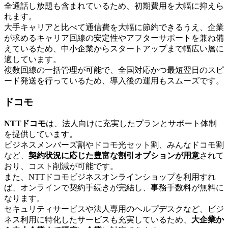
全通話し放題も含まれているため、初期費用を大幅に抑えら
れます。
大手キャリアと比べて通信費を大幅に節約できるうえ、企業
が求めるキャリア回線の安定性やアフターサポートを兼ね備
えているため、中小企業からスタートアップまで幅広い層に
適しています。
複数回線の一括管理が可能で、全国対応かつ最短翌日のスピ
ード発送を行っているため、導入後の運用もスムーズです。
ドコモ
NTTドコモ
は、法人向けに充実したプランとサポート体制
を提供しています。
ビジネスメンバーズ割やドコモ光セット割、みんなドコモ割
など、
契約状況に応じた豊富な割引オプションが用意
されて
おり、コスト削減が可能です。
また、NTTドコモビジネスオンラインショップを利用すれ
ば、オンラインで契約手続きが完結し、事務手数料が無料に
なります。
セキュリティサービスや法人専用のヘルプデスクなど、ビジ
ネス利用に特化したサービスも充実しているため、
大企業か