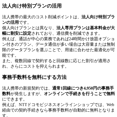
法人向け特別プランの活用
法人携帯の最大のコスト削減ポイントは、
法人向け特別プラ
ンの活用
です。
個人向けプランとは異なり、
法人専用プランは基本料金が大
幅に割安に設定
されており、通信費を削減できます。
例えば、通話が中心の業務であれば24時間かけ放題オプショ
ン付きのプラン、データ通信が多い場合は大容量または無制
限のデータプランを選ぶことで、用途に合わせた最適化が可
能です。
また、複数回線で契約すると回線数に応じた割引が適用さ
れ、さらにコストを抑えられます。
事務手数料を無料にする方法
法人携帯の新規契約では、
通常1回線につき4,950円の事務手
数料
が発生しますが、
オンラインで手続きを行うことで無料
にできます。
例えば、NTTドコモビジネスオンラインショップでは、Web
経由での契約手続きなら事務手数料が自動的に無料となりま
す。