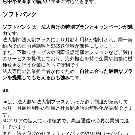
ら中小企業まで幅広い企業
に対応できます。
ソフトバンク
ソフトバンク
は、
法人向けの特別プランとキャンペーンが魅
力
です。
法人割や法人割プラスにより月額利用料が割引され、同一契
約内での国内通話料とSMS送信料が無料になります。
また、下取りサービスや国際通話定額オプションなど、独自
のサービスを提供しており、海外拠点を持つ企業や頻繁に機
種変更を行う企業にとって便利です。
法人専門の営業担当者が付くため、
自社に合った最適なプラ
ンを提案してもらえる点も強み
です。
au
au
は、法人割や法人割プラスといった割引制度が充実して
おり、月額利用料の削減と社員間通話の無料化が実現できま
す。
5Gエリアの拡大にも積極的で、高速通信が必要な業務に適
しています。
また、法人向けのセキュリティパックやMDM（モバイルデ