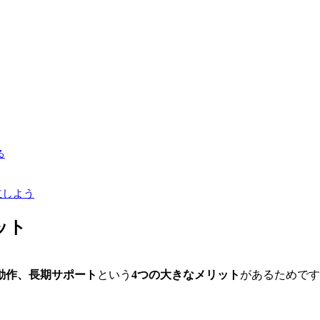
る
立しよう
ット
動作、長期サポート
という
4つの大きなメリット
があるためです