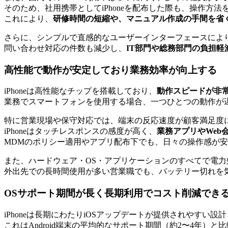
そのため、社用携帯としてiPhoneを配布した際も、操作
これにより、
研修時間の短縮や、マニュアル作成の手間を省
さらに、シンプルで直感的なユーザーインターフェースによ
問い合わせ対応の件数も減少し、
IT部門や総務部門の負担軽
高性能で動作が安定しており業務効率が向上する
iPhoneは高性能なチップを搭載しており、
動作スピードが非
業務でスマートフォンを使用する場合、一つひとつの動作が遅
特に営業現場や保守対応では、端末の反応速度が顧客満足度
iPhoneはタッチレスポンスの感度が高く、
業務アプリやWeb
MDMのポリシー適用やアプリ配布下でも、日々の操作感が
また、ハードウェア・OS・アプリケーションのすべてで電
外出先での長時間使用が多い営業職でも、バッテリー切れを
OSサポート期間が長く長期利用でコスト削減でき
iPhoneは長期にわたりiOSアップデートが提供されやすい設
これはAndroid端末の平均的なサポート期間（約2〜4年）