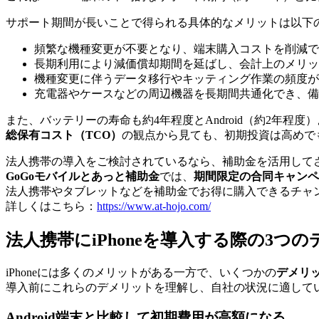
サポート期間が長いことで得られる具体的なメリットは以下
頻繁な機種変更が不要となり、端末購入コストを削減で
長期利用により減価償却期間を延ばし、会計上のメリッ
機種変更に伴うデータ移行やキッティング作業の頻度が
充電器やケースなどの周辺機器を長期間共通化でき、備
また、バッテリーの寿命も約4年程度とAndroid（約2年程度
総保有コスト（TCO）
の観点から見ても、初期投資は高めで
法人携帯の導入をご検討されているなら、補助金を活用して
GoGoモバイルとあっと補助金
では、
期間限定の合同キャンペ
法人携帯やタブレットなどを補助金でお得に購入できるチャ
詳しくはこちら：
https://www.at-hojo.com/
法人携帯にiPhoneを導入する際の3つ
iPhoneには多くのメリットがある一方で、いくつかの
デメリ
導入前にこれらのデメリットを理解し、自社の状況に適して
Android端末と比較して初期費用が高額になる