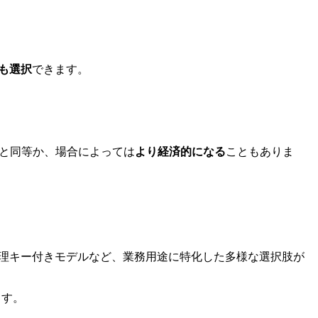
も選択
できます。
idと同等か、場合によっては
より経済的になる
こともありま
、物理キー付きモデルなど、業務用途に特化した多様な選択肢が
ます。