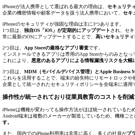
iPhoneが法人携帯として選ばれる最大の理由は、
セキュリテ
企業の機密情報や顧客データを扱う法人携帯において、
セキ
iPhoneのセキュリティが強固な理由は主に3つあります。
1つ目は、
独自OS「iOS」が定期的にアップデート
され、セキ
常に最新のOSにアップデートすることで、
高いセキュリティ
2つ目は、
App Storeの厳格なアプリ審査
です。
インストールできるアプリは専用のApp Storeからのみ
これにより、
悪意のあるアプリによる情報漏洩リスクを大幅
3つ目は、
MDM（モバイルデバイス管理）とApple Business 
これらを活用することで、端末の紛失時にリモートロックや
企業として統一されたセキュリティポリシーを全端末に適用
操作性が統一されており従業員教育のコストを削減
iPhoneは機種が変わっても操作方法がほぼ統一されているた
Android端末は複数のメーカーが製造しているため、機種ごと
す。
また、国内でのiPhone利用率は非常に高く、多くの社員が
プラ