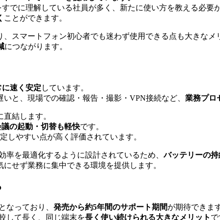
方法をすでに理解している社員が多く、新たに使い方を教える必要
く
ことができます。
り、スマートフォン初心者でも迷わず使用できる点も大きなメ
減
につながります。
常に速く安定
しています。
いと、現場での確認・報告・撮影・VPN接続など、
業務プロ
に直結します。
会議の起動・切替も軽快
です。
安定しやすい点が高く評価されています。
力効率を最適化するように設計されているため、
バッテリーの持
気にせず業務に集中できる環境を提供します。
る
計となっており、
発売から約5年間のサポート期間
が期待できま
と比較して長く、同じ端末を
長く使い続けられる大きなメリット
で