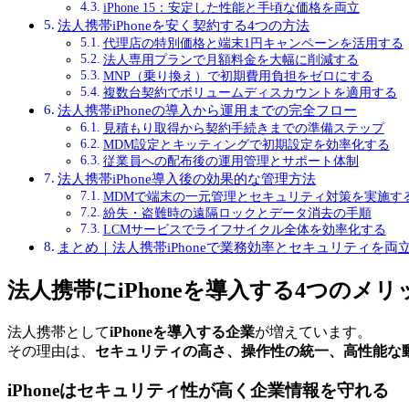
iPhone 15：安定した性能と手頃な価格を両立
法人携帯iPhoneを安く契約する4つの方法
代理店の特別価格と端末1円キャンペーンを活用する
法人専用プランで月額料金を大幅に削減する
MNP（乗り換え）で初期費用負担をゼロにする
複数台契約でボリュームディスカウントを適用する
法人携帯iPhoneの導入から運用までの完全フロー
見積もり取得から契約手続きまでの準備ステップ
MDM設定とキッティングで初期設定を効率化する
従業員への配布後の運用管理とサポート体制
法人携帯iPhone導入後の効果的な管理方法
MDMで端末の一元管理とセキュリティ対策を実施す
紛失・盗難時の遠隔ロックとデータ消去の手順
LCMサービスでライフサイクル全体を効率化する
まとめ｜法人携帯iPhoneで業務効率とセキュリティを両
法人携帯にiPhoneを導入する4つのメリ
法人携帯として
iPhoneを導入する企業
が増えています。
その理由は、
セキュリティの高さ、操作性の統一、高性能な
iPhoneはセキュリティ性が高く企業情報を守れる