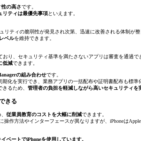
ィ性の高さ
です。
ュリティは最優先事項
といえます。
ュリティの脆弱性が発見され次第、迅速に改善される体制が整
レベル
を維持できます。
となっており、セキュリティ基準を満たさないアプリは審査を通過で
に低減
できます。
Managerの組み合わせ
です。
初期化を実行でき、業務アプリの一括配布や証明書配布も標準
できるため、
管理者の負担を軽減しながら高いセキュリティを
できる
め、
従業員教育のコストを大幅に削減
できます。
に操作方法やインターフェースが異なりますが、iPhoneはApp
イベートでiPhoneを使用しています。