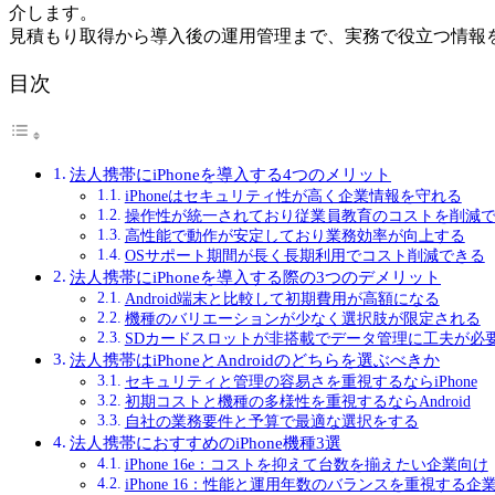
介します。
見積もり取得から導入後の運用管理まで、実務で役立つ情報
目次
法人携帯にiPhoneを導入する4つのメリット
iPhoneはセキュリティ性が高く企業情報を守れる
操作性が統一されており従業員教育のコストを削減
高性能で動作が安定しており業務効率が向上する
OSサポート期間が長く長期利用でコスト削減できる
法人携帯にiPhoneを導入する際の3つのデメリット
Android端末と比較して初期費用が高額になる
機種のバリエーションが少なく選択肢が限定される
SDカードスロットが非搭載でデータ管理に工夫が必
法人携帯はiPhoneとAndroidのどちらを選ぶべきか
セキュリティと管理の容易さを重視するならiPhone
初期コストと機種の多様性を重視するならAndroid
自社の業務要件と予算で最適な選択をする
法人携帯におすすめのiPhone機種3選
iPhone 16e：コストを抑えて台数を揃えたい企業向け
iPhone 16：性能と運用年数のバランスを重視する企