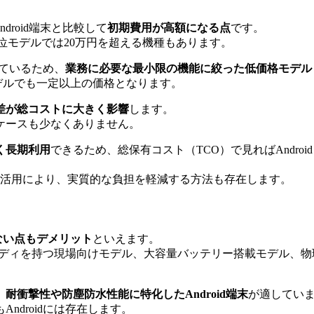
droid端末と比較して
初期費用が高額になる点
です。
から、上位モデルでは20万円を超える機種もあります。
しているため、
業務に必要な最小限の機能に絞った低価格モデル
モデルでも一定以上の価格となります。
差が総コストに大きく影響
します。
ケースも少なくありません。
く長期利用
できるため、総保有コスト（TCO）で見ればAndro
の活用により、実質的な負担を軽減する方法も存在します。
ない点もデメリット
といえます。
牢なボディを持つ現場向けモデル、大容量バッテリー搭載モデル
、
耐衝撃性や防塵防水性能に特化したAndroid端末
が適してい
もAndroidには存在します。