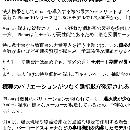
法人携帯としてiPhoneを導入する際の最大のデメリットは、An
最新のiPhone 16シリーズは128GBモデルで129,800円
Android端末は複数のメーカーが多様な価格帯の製品を提供
一方、iPhoneは全モデルが高性能であるため、最も安価な
特に数十台から数百台の大量導入を行う企業では、この
価格
台数が多いほど初期投資額が膨らみ、予算確保が課題となる
ただし、初期費用は高めでも、前述の通り
サポート期間が長
す。
また、法人向けの特別価格や端末1円キャンペーン、補助金
機種のバリエーションが少なく選択肢が限定される
iPhoneは機種のバリエーションが限られており、
選択肢が少
Android端末は様々なメーカーが製造しているため、堅
あります。
例えば、建設現場や物流倉庫など過酷な環境で使用する場合
また、
バーコードスキャナなどの専用機能を内蔵したモデル