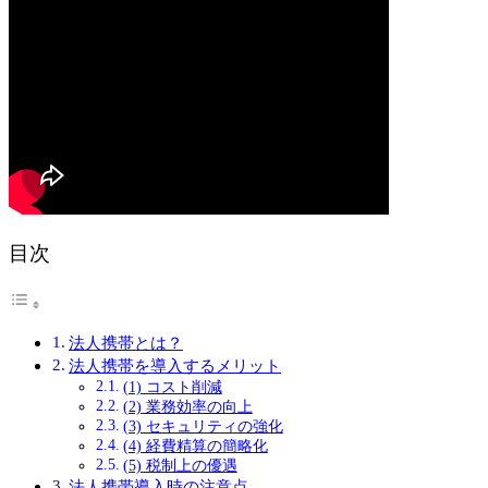
目次
法人携帯とは？
法人携帯を導入するメリット
(1) コスト削減
(2) 業務効率の向上
(3) セキュリティの強化
(4) 経費精算の簡略化
(5) 税制上の優遇
法人携帯導入時の注意点