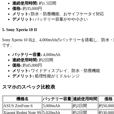
連続使用時間:
約1.5日間
価格:
約35,000円
メリット:
防水・防塵機能、おサイフケータイ対応
デメリット:
バッテリー容量がやや小さい
5. Sony Xperia 10 II
Sony Xperia 10 IIは、4,000mAhのバッテリ
です。
バッテリー容量:
4,000mAh
連続使用時間:
約2日間
価格:
約45,000円
メリット:
ワイドディスプレイ、防水・防塵機能
デメリット:
処理性能がミドルレンジ
スマホのスペック比較表
機種名
バッテリー容量
連続使用時間
価格
ASUS ZenFone 6
5,000mAh
約2日間
約50,00
Xiaomi Redmi Note 9S
5,020mAh
約2日間
約30,00