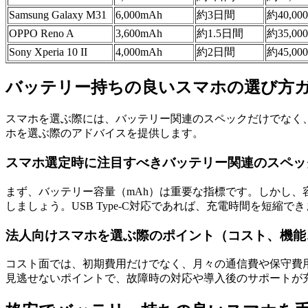
Samsung Galaxy M31
6,000mAh
約3日間
約40,00
OPPO Reno A
3,600mAh
約1.5日間
約35,00
Sony Xperia 10 II
4,000mAh
約2日間
約45,00
バッテリー持ちの良いスマホの選び方
スマホを選ぶ際には、バッテリー関連のスペックだけでなく
ホを選ぶ際のアドバイスを提供します。
スマホ選定時に注目すべきバッテリー関連のスペッ
まず、バッテリー容量（mAh）は重要な指標です。しかし、
しましょう。USB Type-C対応であれば、充電時間を短縮で
法人向けスマホを選ぶ際のポイント（コスト、機能
コスト面では、初期費用だけでなく、月々の通信費や保守費
見逃せないポイントで、故障時の対応や導入後のサポートが