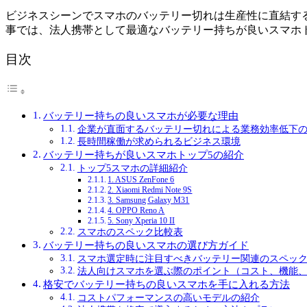
ビジネスシーンでスマホのバッテリー切れは生産性に直結す
事では、法人携帯として最適なバッテリー持ちが良いスマホ
目次
バッテリー持ちの良いスマホが必要な理由
企業が直面するバッテリー切れによる業務効率低下
長時間稼働が求められるビジネス環境
バッテリー持ちが良いスマホトップ5の紹介
トップ5スマホの詳細紹介
1. ASUS ZenFone 6
2. Xiaomi Redmi Note 9S
3. Samsung Galaxy M31
4. OPPO Reno A
5. Sony Xperia 10 II
スマホのスペック比較表
バッテリー持ちの良いスマホの選び方ガイド
スマホ選定時に注目すべきバッテリー関連のスペッ
法人向けスマホを選ぶ際のポイント（コスト、機能
格安でバッテリー持ちの良いスマホを手に入れる方法
コストパフォーマンスの高いモデルの紹介