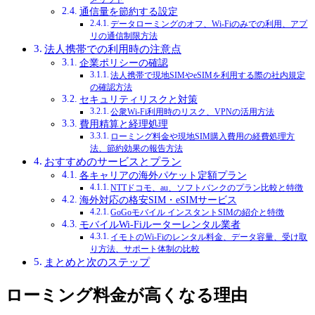
通信量を節約する設定
データローミングのオフ、Wi-Fiのみでの利用、アプ
リの通信制限方法
法人携帯での利用時の注意点
企業ポリシーの確認
法人携帯で現地SIMやeSIMを利用する際の社内規定
の確認方法
セキュリティリスクと対策
公衆Wi-Fi利用時のリスク、VPNの活用方法
費用精算と経理処理
ローミング料金や現地SIM購入費用の経費処理方
法、節約効果の報告方法
おすすめのサービスとプラン
各キャリアの海外パケット定額プラン
NTTドコモ、au、ソフトバンクのプラン比較と特徴
海外対応の格安SIM・eSIMサービス
GoGoモバイル インスタントSIMの紹介と特徴
モバイルWi-Fiルーターレンタル業者
イモトのWi-Fiのレンタル料金、データ容量、受け取
り方法、サポート体制の比較
まとめと次のステップ
ローミング料金が高くなる理由