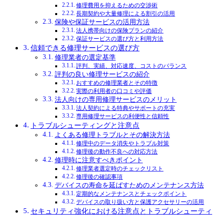
修理費用を抑えるための交渉術
長期契約や大量修理による割引の活用
保険や保証サービスの活用方法
法人携帯向けの保険プランの紹介
保証サービスの選び方と利用方法
信頼できる修理サービスの選び方
修理業者の選定基準
評判、実績、対応速度、コストのバランス
評判の良い修理サービスの紹介
おすすめの修理業者とその特徴
実際の利用者の口コミや評価
法人向けの専用修理サービスのメリット
法人契約による特典やサポートの充実
専用修理サービスの利便性と信頼性
トラブルシューティングと注意点
よくある修理トラブルとその解決方法
修理中のデータ消失やトラブル対策
修理後の動作不良への対応方法
修理時に注意すべきポイント
修理業者選定時のチェックリスト
修理後の確認事項
デバイスの寿命を延ばすためのメンテナンス方法
定期的なメンテナンスとチェックポイント
デバイスの取り扱い方と保護アクセサリーの活用
セキュリティ強化における注意点とトラブルシューティ