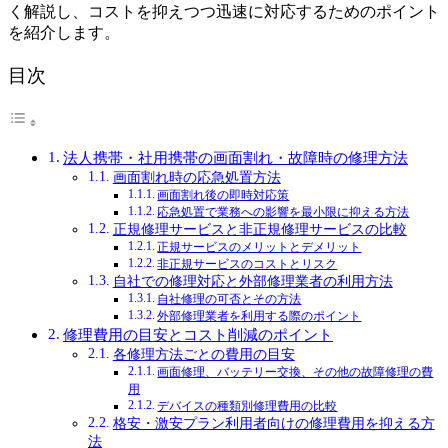
く解説し、コストを抑えつつ迅速に対応するためのポイント
を紹介します。
目次
法人携帯・社用携帯の画面割れ・故障時の修理方法
画面割れ時の応急処置方法
画面割れ後の即時対応策
応急処置で業務への影響を最小限に抑える方法
正規修理サービスと非正規修理サービスの比較
正規サービスのメリットとデメリット
非正規サービスのコストとリスク
自社での修理対応と外部修理業者の利用方法
自社修理の可否とその方法
外部修理業者を利用する際のポイント
修理費用の目安とコスト削減のポイント
各修理方法ごとの費用の目安
画面修理、バッテリー交換、その他の故障修理の費
用
デバイスの種類別修理費用の比較
格安・激安プラン利用者向けの修理費用を抑える方
法