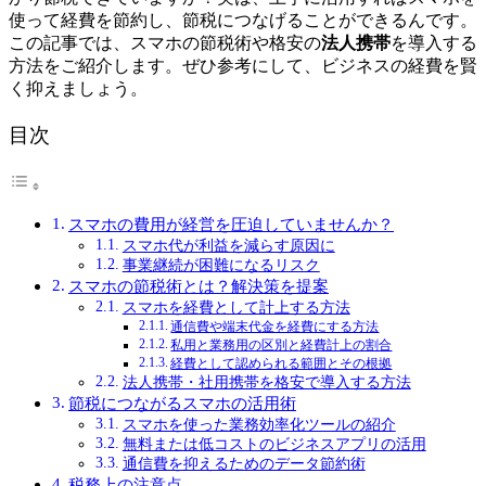
使って経費を節約し、節税につなげることができるんです。
この記事では、スマホの節税術や格安の
法人携帯
を導入する
方法をご紹介します。ぜひ参考にして、ビジネスの経費を賢
く抑えましょう。
目次
スマホの費用が経営を圧迫していませんか？
スマホ代が利益を減らす原因に
事業継続が困難になるリスク
スマホの節税術とは？解決策を提案
スマホを経費として計上する方法
通信費や端末代金を経費にする方法
私用と業務用の区別と経費計上の割合
経費として認められる範囲とその根拠
法人携帯・社用携帯を格安で導入する方法
節税につながるスマホの活用術
スマホを使った業務効率化ツールの紹介
無料または低コストのビジネスアプリの活用
通信費を抑えるためのデータ節約術
税務上の注意点